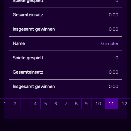
0
0.00
0.00
Gambler
0
0.00
0.00
1
2
...
4
5
6
7
8
9
10
11
12