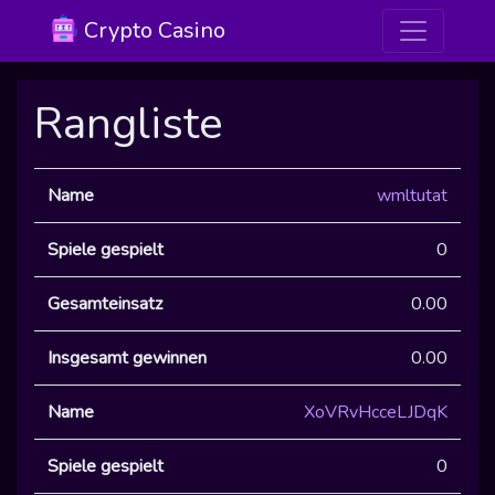
Crypto Casino
Rangliste
wmltutat
Spiele
Insgesamt
Name
gespielt
Gesamteinsatz
gewinnen
0
0.00
0.00
XoVRvHcceLJDqK
0