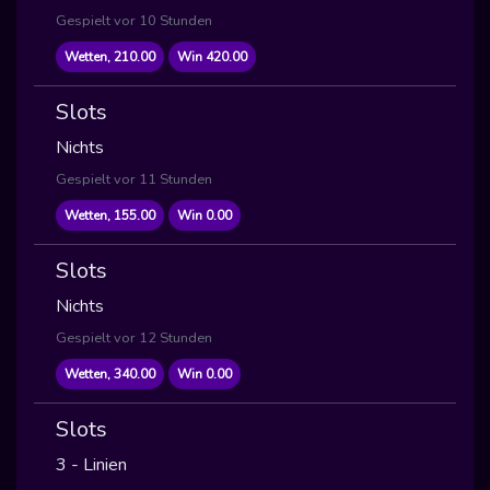
Gespielt vor 10 Stunden
Wetten, 210.00
Win 420.00
Slots
Nichts
Gespielt vor 11 Stunden
Wetten, 155.00
Win 0.00
Slots
Nichts
Gespielt vor 12 Stunden
Wetten, 340.00
Win 0.00
Slots
3 - Linien