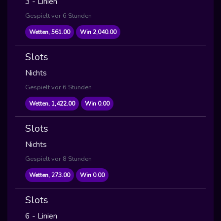
3 - Linien
Gespielt vor 6 Stunden
Wetten, 561.00
Win 2,040.00
Slots
Nichts
Gespielt vor 6 Stunden
Wetten, 1,422.00
Win 0.00
Slots
Nichts
Gespielt vor 8 Stunden
Wetten, 273.00
Win 0.00
Slots
6 - Linien