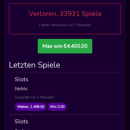
Verloren, 33931 Spiele
Letzte verlorene vor 2 Stunden
Max win 64,400.00
Letzten Spiele
Slots
Nichts
Gespielt vor 2 Stunden
Wetten, 1,408.00
Win 0.00
Slots