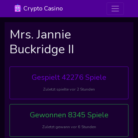
Crypto Casino
Mrs. Jannie
Buckridge II
Gespielt 42276 Spiele
Zuletzt spielte vor 2 Stunden
Gewonnen 8345 Spiele
Zuletzt gewann vor 6 Stunden