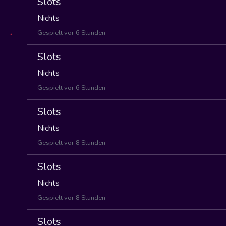
Slots
Nichts
Gespielt vor 6 Stunden
Slots
Nichts
Gespielt vor 6 Stunden
Slots
Nichts
Gespielt vor 8 Stunden
Slots
Nichts
Gespielt vor 8 Stunden
Slots