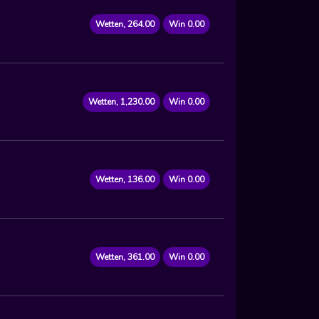
Wetten, 264.00
Win 0.00
Wetten, 1,230.00
Win 0.00
Wetten, 136.00
Win 0.00
Wetten, 361.00
Win 0.00