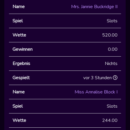
Mrs. Jannie Buckridge II
Slots
520.00
0.00
Nichts
vor 3 Stunden
Miss Annalise Block I
Slots
244.00