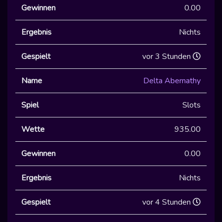
0.00
Nichts
vor 3 Stunden
Delta Abernathy
Slots
935.00
0.00
Nichts
vor 4 Stunden