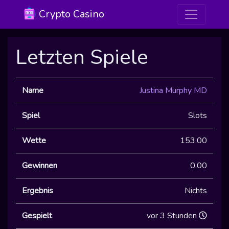
Crypto Casino
Letzten Spiele
Justina Murphy MD
Name
Spiel
Wette
Gewinnen
Ergebnis
Gesp
Slots
153.00
0.00
Nichts
vor 3 Stunden